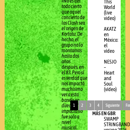
«No es del
This
todo cierto
World
que aquel
(live
concierto de
video)
los Clash sea
el origen de
AKATZ
Kortatu. De
en
hecho, el
México:
grupo no lo
el
montamos
vídeo
hasta dos
años
NESJO
después, en
–
el 83. Pero sí
Heart
es verdad que
and
nos impactó
Soul
muchísimo
(vídeo)
ver a esta
banda en
directo. Y el
1
2
3
4
Siguiente
Fi
impacto no
MÁS EN GBR
fue solo a
SWAMP
nivel
STRINGBAND
musical.