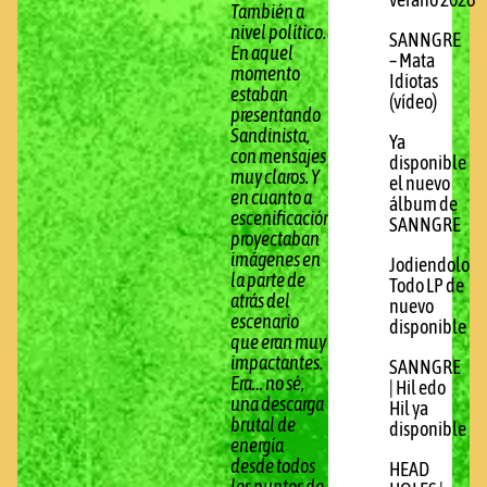
verano 2026
También a
nivel político.
SANNGRE
En aquel
– Mata
momento
Idiotas
estaban
(vídeo)
presentando
Sandinista,
Ya
con mensajes
disponible
muy claros. Y
el nuevo
en cuanto a
álbum de
escenificación
SANNGRE
proyectaban
imágenes en
Jodiendolo
la parte de
Todo LP de
atrás del
nuevo
escenario
disponible
que eran muy
impactantes.
SANNGRE
Era… no sé,
| Hil edo
una descarga
Hil ya
brutal de
disponible
energía
desde todos
HEAD
los puntos de