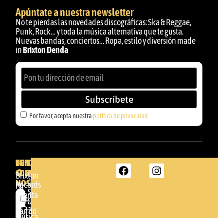
Apúntate a nuestra newsletter
No te pierdas las novedades discográficas: Ska & Reggae,
Punk, Rock… y toda la música alternativa que te gusta.
Nuevas bandas, conciertos… Ropa, estilo y diversión made
in
Brixton Denda
Subscríbete
Por favor, acepta nuestra
política de privacidad
BRIXTON
TU
CONTACTA
CUENTA
CON
BRIXTON
Brixton
NOSOTROS
DENDA -
Records
Mi
SHOP
cuenta
Por
GBR
Somera
24
Carrito
favor,
Música