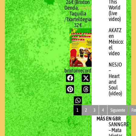
This
26 € (Brixton
World
Denda,
mutick.com
)
(live
Taquilla
video)
/Txarteldegian:
32 €
AKATZ
en
México:
el
vídeo
NESJO
–
brixtonrecords.com
Heart
and
Soul
(vídeo)
1
2
3
4
Siguiente
Fi
MÁS EN GBR
SANNGRE
– Mata