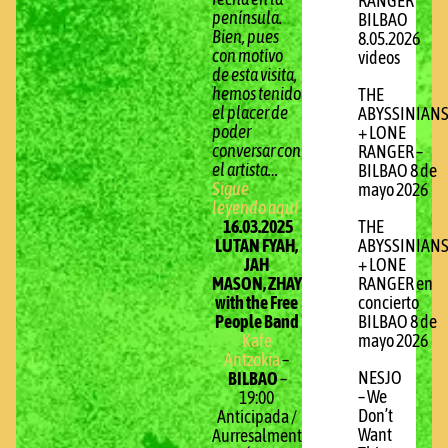
RANGER
península.
BILBAO
Bien, pues
8.05.2026
con motivo
videos
de esta visita,
hemos tenido
THE
el placer de
ABYSSINIAN
poder
+ LONE
conversar con
RANGER –
el artista…
BILBAO 8 de
Sigue
mayo 2026
l
eyendo aquí
16.03.2025
THE
LUTAN FYAH,
ABYSSINIAN
JAH
+ LONE
MASON, ZHAYNA
RANGER en
with the Free
concierto
People Band
BILBAO 8 de
Kafe
mayo 2026
Antzokia
–
NESJO
BILBAO
–
– We
19:00
Don’t
Anticipada /
Want
Aurresalmenta: