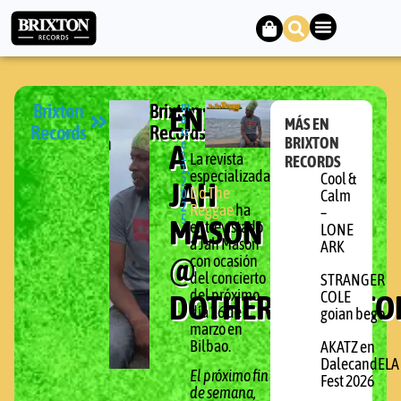
Brixton
Brixton
ENTREVISTA
m
a
MÁS EN
Records
Records
rz
BRIXTON
A
o
1
La revista
RECORDS
1,
especializada
Cool &
JAH
2
Do The
0
Calm
2
Reggae
ha
–
MASON
5
entrevistado
LONE
a Jah Mason
ARK
@
con ocasión
del concierto
STRANGER
del próximo
DOTHEREGGAE.CO
COLE
día 16 de
goian bego
marzo en
Bilbao.
AKATZ en
DalecandELA
El próximo fin
Fest 2026
de semana,