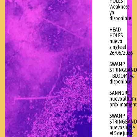
HOLES |
Weakness
ya
disponible
HEAD
HOLES
nuevo
single el
26/06/2026
SWAMP
STRINGBAND
– BLOOM | ya
disponible
SANNGRE
nuevo álbum
próximament
SWAMP
STRINGBAND
nuevo single
el 5 de junio