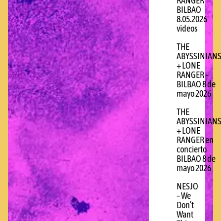
RANGER
BILBAO
8.05.2026
videos
THE
ABYSSINIAN
+ LONE
RANGER –
BILBAO 8 de
mayo 2026
THE
ABYSSINIAN
+ LONE
RANGER en
concierto
BILBAO 8 de
mayo 2026
NESJO
– We
Don’t
Want