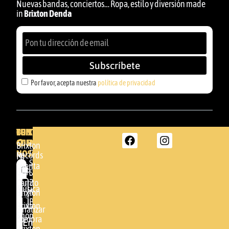
Nuevas bandas, conciertos… Ropa, estilo y diversión made
in
Brixton Denda
Subscríbete
Por favor, acepta nuestra
política de privacidad
BRIXTON
TU
CONTACTA
CUENTA
CON
BRIXTON
Brixton
NOSOTROS
DENDA -
Records
Mi
SHOP
cuenta
Por
GBR
Somera
24
Carrito
favor,
Música
48005 -
Brixton
acepta
BILBAO
Brixton
nuestra
Finalizar
Shop
(+34)
compra
política de
Enviar
94