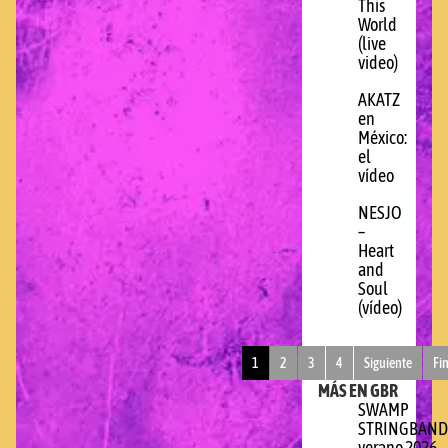
This
World
(live
video)
AKATZ
en
México:
el
vídeo
NESJO
–
Heart
and
Soul
(vídeo)
1
2
3
4
Siguiente
Fi
MÁS EN GBR
SWAMP
STRINGBAND