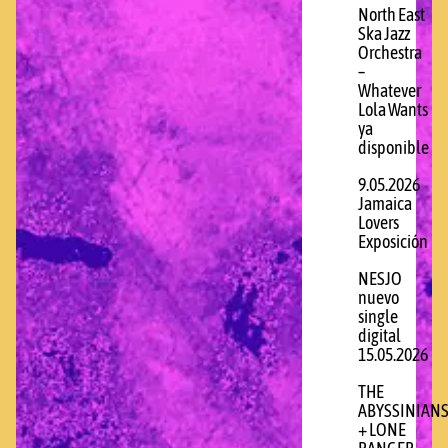
North East
Ska Jazz
Orchestra
–
Whatever
Lola Wants
ya
disponible
9.05.2026
Jamaica
Lovers
Exposición
NESJO
nuevo
single
digital
15.05.2026
THE
ABYSSINIAN
+ LONE