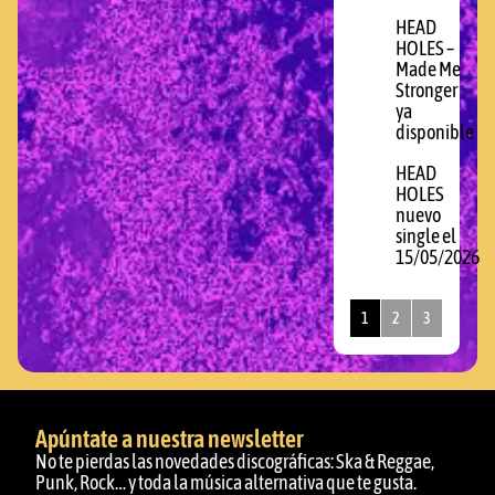
HEAD
HOLES –
Made Me
Stronger
ya
disponible
HEAD
HOLES
nuevo
single el
15/05/2026
1
2
3
Apúntate a nuestra newsletter
No te pierdas las novedades discográficas: Ska & Reggae,
Punk, Rock… y toda la música alternativa que te gusta.