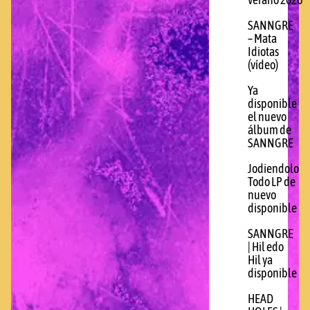
verano 2026
SANNGRE
– Mata
Idiotas
(vídeo)
Ya
disponible
el nuevo
álbum de
SANNGRE
Jodiendolo
Todo LP de
nuevo
disponible
SANNGRE
| Hil edo
Hil ya
disponible
HEAD