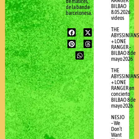
RANGER
de matices,
BILBAO
de la banda
8.05.2026
barcelonesa.
videos
THE
ABYSSINIAN
+ LONE
RANGER –
BILBAO 8 de
mayo 2026
THE
ABYSSINIAN
+ LONE
RANGER en
concierto
BILBAO 8 de
mayo 2026
NESJO
– We
Don’t
Want