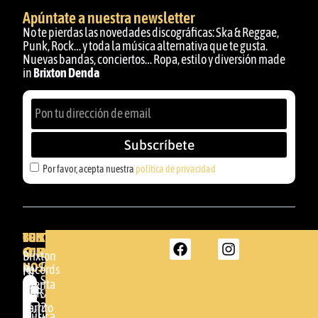
Apúntate a nuestra newsletter
No te pierdas las novedades discográficas: Ska & Reggae,
Punk, Rock… y toda la música alternativa que te gusta.
Nuevas bandas, conciertos… Ropa, estilo y diversión made
in
Brixton Denda
Subscríbete
Por favor, acepta nuestra
política de privacidad
BRIXTON
TU
CONTACTA
CUENTA
CON
BRIXTON
Brixton
NOSOTROS
DENDA -
Records
Mi
SHOP
cuenta
Por
GBR
Somera
24
Carrito
favor,
Música