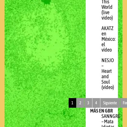
This
World
(live
video)
AKATZ
en
México:
el
vídeo
NESJO
–
Heart
and
Soul
(vídeo)
1
2
3
4
Siguiente
Fi
MÁS EN GBR
SANNGRE
– Mata