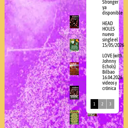
Stronger
ya
disponible
HEAD
HOLES
nuevo
single el
15/05/2026
LOVE (with
Johnny
Echols)
Bilbao
16.04.2026
videos y
crónica
1
2
3