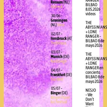
RANGER
Rossum
(NL)
BILBAO
Rosrock
8.05.2026
videos
30/06 –
Groningen
THE
(NL)
Vera
ABYSSINIAN
+ LONE
02/07 –
RANGER –
Innsbruck
(AT)
BILBAO 8 de
Treibhaus
mayo 2026
03/07 –
THE
Munich
(DE)
ABYSSINIAN
Backstage
+ LONE
RANGER en
04/07 –
concierto
Frankfurt
(DE)
BILBAO 8 de
Das Bett
mayo 2026
05/07 –
NESJO
Binger
(DE)
– We
Binger Open
Don’t
Air Festival
Want