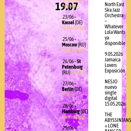
This Is Ska
19.07
North East
Festival
Ska Jazz
Orchestra
23/06 –
–
Kassel
(DE)
Whatever
Schlachthof
Lola Wants
ya
25/06 –
disponible
Moscow
(RU)
Gogol’ Club
9.05.2026
Jamaica
26/06 –
St
Lovers
Petersburg
Exposición
(RU)
Dusche
NESJO
27/06 –
nuevo
Berlin
(DE)
single
SO36
digital
15.05.2026
28/06 –
Hamburg
(DE)
THE
Hafenklang
ABYSSINIAN
+ LONE
29/06 –