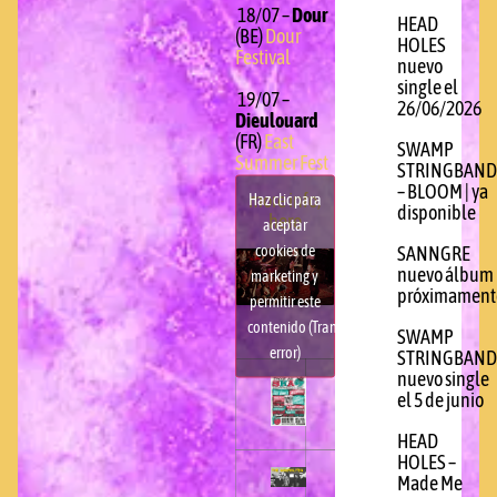
18/07 –
Dour
HEAD
(BE)
Dour
HOLES
Festival
nuevo
single el
19/07 –
26/06/2026
Dieulouard
(FR)
East
SWAMP
Summer Fest
STRINGBAND
– BLOOM | ya
more info,
Haz clic para
disponible
here
aceptar
cookies de
SANNGRE
nuevo álbum
marketing y
próximament
permitir este
contenido (Translation
SWAMP
error)
STRINGBAND
nuevo single
el 5 de junio
HEAD
HOLES –
Made Me