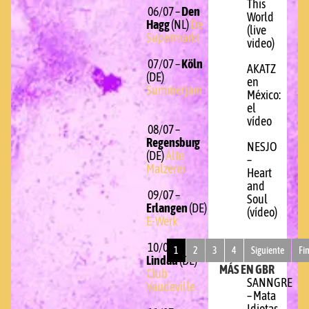
This
06/07 –
Den
World
Hagg
(NL)
De
(live
Supermarkt
video)
07/07 –
Köln
AKATZ
(DE)
en
Summerjam
México:
el
vídeo
08/07 –
Regensburg
NESJO
(DE)
Alte
–
Malzerei
Heart
and
09/07 –
Soul
Erlangen
(DE)
(vídeo)
E-Werk
10/07 –
1
2
3
4
Siguiente
Fi
Lindau
(DE)
MÁS EN GBR
Club
SANNGRE
Vaudeville
– Mata