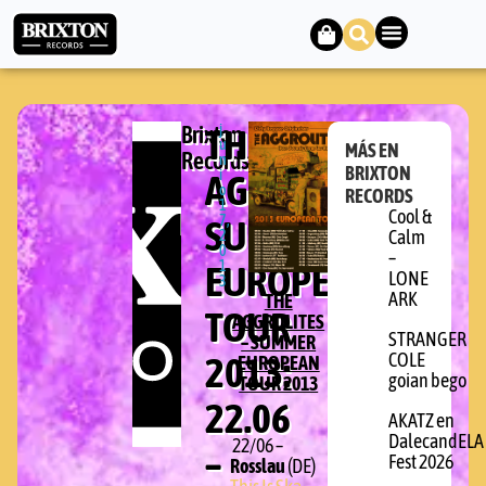
Brixton
THE
j
u
MÁS EN
Records
n
BRIXTON
AGGROLITES
i
o
RECORDS
1
Cool &
SUMMER
7,
2
Calm
0
–
EUROPEAN
1
LONE
3
ARK
THE
TOUR
AGGROLITES
STRANGER
– SUMMER
2013:
COLE
EUROPEAN
goian bego
TOUR 2013
22.06
AKATZ en
DalecandELA
22/06 –
–
Fest 2026
Rosslau
(DE)