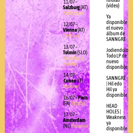
Idiotas
11/07 –
(vídeo)
Salzburg
(AT)
Rockhouse
Ya
disponible
12/07 –
el nuevo
Vienna
(AT)
álbum de
Ost Klub
SANNGRE
13/07 –
Jodiendolo
Tolmin
(SLO)
Todo LP de
Punk Rock
nuevo
Holiday
disponible
14/07 –
SANNGRE
Cuneo
(IT)
| Hil edo
Nuvolari
Hil ya
disponible
16/07 –
Paris
(FR)
Batofar
HEAD
HOLES |
17/07 –
Weakness
Amsterdam
ya
(NL)
Paradiso
disponible