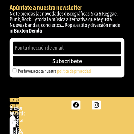
Apúntate a nuestra newsletter
No te pierdas las novedades discográficas: Ska & Reggae,
Punk, Rock… y toda la música alternativa que te gusta.
Nuevas bandas, conciertos… Ropa, estilo y diversión made
in
Brixton Denda
Subscríbete
Por favor, acepta nuestra
política de privacidad
BRIXTON
TU
CONTACTA
CUENTA
CON
BRIXTON
Brixton
NOSOTROS
DENDA -
Records
Mi
SHOP
cuenta
Por
GBR
Somera
24
Carrito
favor,
Música