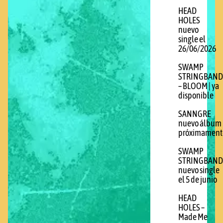
HEAD
HOLES
nuevo
single el
26/06/2026
SWAMP
STRINGBAND
– BLOOM | ya
disponible
SANNGRE
nuevo álbum
próximament
SWAMP
STRINGBAND
nuevo single
el 5 de junio
HEAD
HOLES –
Made Me