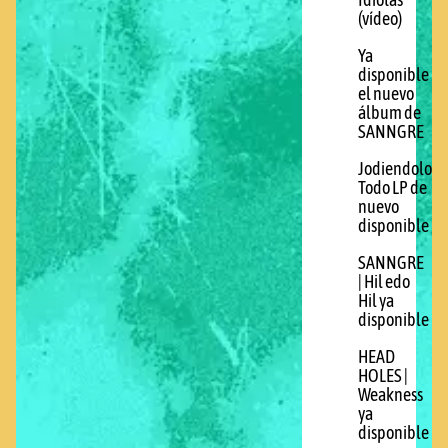
Idiotas
(vídeo)
Ya
disponible
el nuevo
álbum de
SANNGRE
Jodiendolo
Todo LP de
nuevo
disponible
SANNGRE
| Hil edo
Hil ya
disponible
HEAD
HOLES |
Weakness
ya
disponible