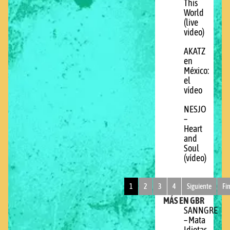
This
World
(live
video)
AKATZ
en
México:
el
vídeo
NESJO
–
Heart
and
Soul
(vídeo)
1
2
3
4
Siguiente
Fi
MÁS EN GBR
SANNGRE
– Mata