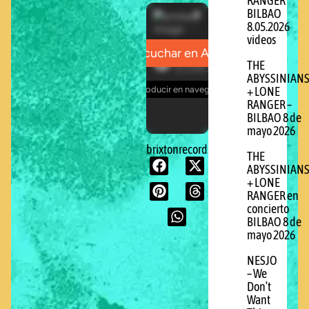
RANGER
BILBAO
8.05.2026
videos
THE
ABYSSINIAN
+ LONE
RANGER –
BILBAO 8 de
mayo 2026
brixtonrecords.com
THE
ABYSSINIAN
+ LONE
RANGER en
concierto
BILBAO 8 de
mayo 2026
NESJO
– We
Don’t
Want