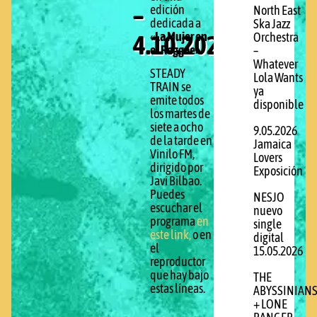
–
edición
North East
dedicada a
Ska Jazz
4.10.2022
«
La Mujer en
Orchestra
el Reggae».
–
Whatever
STEADY
Lola Wants
TRAIN se
ya
emite todos
disponible
los martes de
siete a ocho
9.05.2026
de la tarde en
Jamaica
Vinilo FM,
Lovers
dirigido por
Exposición
Javi Bilbao.
Puedes
NESJO
escuchar el
nuevo
programa
en
single
este link,
o en
digital
el
15.05.2026
reproductor
que hay bajo
THE
estas líneas.
ABYSSINIAN
+ LONE