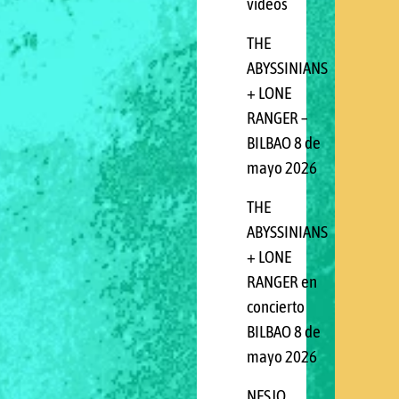
videos
THE
ABYSSINIANS
+ LONE
RANGER –
BILBAO 8 de
mayo 2026
THE
ABYSSINIANS
+ LONE
RANGER en
concierto
BILBAO 8 de
mayo 2026
NESJO