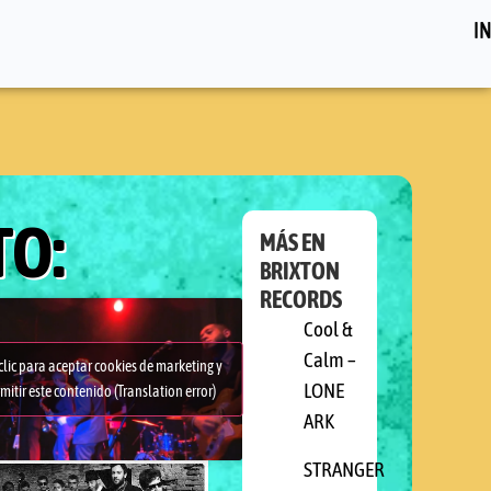
IN
O:
MÁS EN
BRIXTON
RECORDS
NG
Cool &
Calm –
clic para aceptar cookies de marketing y
LONE
mitir este contenido (Translation error)
ARK
STRANGER