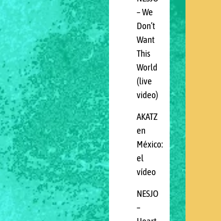
– We
Don’t
Want
This
World
(live
video)
AKATZ
en
México:
el
vídeo
NESJO
–