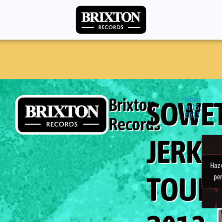
Brixton
febre
SOWET
ro 15,
2013
Records
JERKI
Haz 
TOUR
per