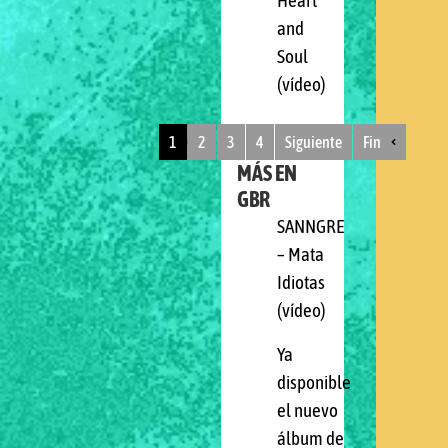
Heart
and
Soul
(vídeo)
1
2
3
4
Siguiente
Fin
MÁS EN
GBR
SANNGRE
– Mata
Idiotas
(vídeo)
Ya
disponible
el nuevo
álbum de