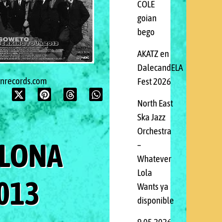
COLE
goian
bego
AKATZ en
DalecandELA
onrecords.com
Fest 2026
North East
Ska Jazz
Orchestra
ELONA
–
Whatever
Lola
2013
Wants ya
disponible