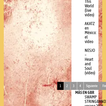
This
World
(live
video)
AKATZ
en
México:
el
vídeo
NESJO
–
Heart
and
Soul
(vídeo)
1
2
3
4
Siguiente
Fi
MÁS EN GBR
SWAMP
STRINGBAND