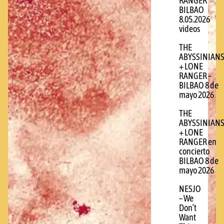
RANGER
BILBAO
8.05.2026
videos
THE
ABYSSINIAN
+ LONE
RANGER –
BILBAO 8 de
mayo 2026
THE
ABYSSINIAN
+ LONE
RANGER en
concierto
BILBAO 8 de
mayo 2026
NESJO
– We
Don’t
Want