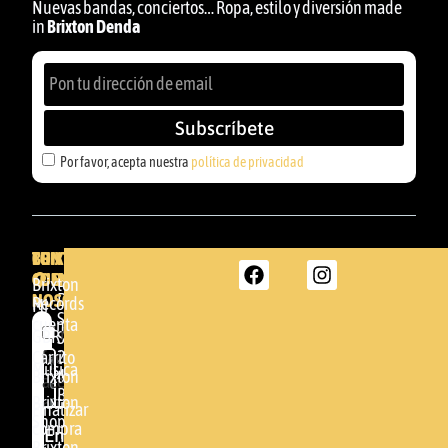
Nuevas bandas, conciertos… Ropa, estilo y diversión made
in
Brixton Denda
Subscríbete
Por favor, acepta nuestra
política de privacidad
BRIXTON
TU
CONTACTA
CUENTA
CON
BRIXTON
Brixton
NOSOTROS
DENDA -
Records
Mi
SHOP
cuenta
Por
GBR
Somera
24
Carrito
favor,
Música
48005 -
Brixton
acepta
BILBAO
Brixton
nuestra
Finalizar
Shop
(+34)
compra
política de
Enviar
94