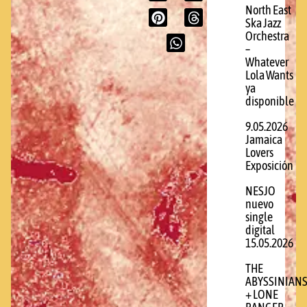
North East
Ska Jazz
Orchestra
–
Whatever
Lola Wants
ya
disponible
9.05.2026
Jamaica
Lovers
Exposición
NESJO
nuevo
single
digital
15.05.2026
THE
ABYSSINIAN
+ LONE