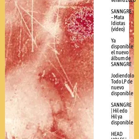
verano 2026
SANNGRE
– Mata
Idiotas
(vídeo)
Ya
disponible
el nuevo
álbum de
SANNGRE
Jodiendolo
Todo LP de
nuevo
disponible
SANNGRE
| Hil edo
Hil ya
disponible
HEAD