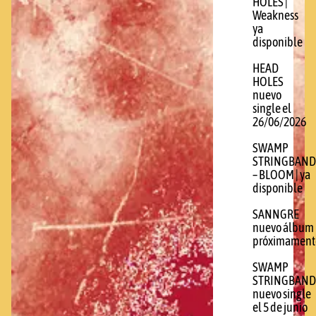
HOLES |
Weakness
ya
disponible
HEAD
HOLES
nuevo
single el
26/06/2026
SWAMP
STRINGBAND
– BLOOM | ya
disponible
SANNGRE
nuevo álbum
próximament
SWAMP
STRINGBAND
nuevo single
el 5 de junio