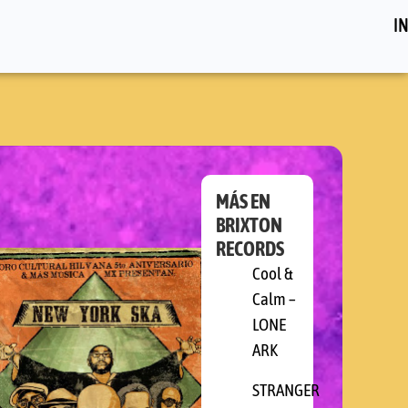
IN
MÁS EN
BRIXTON
RECORDS
Cool &
Calm –
O
LONE
ARK
STRANGER