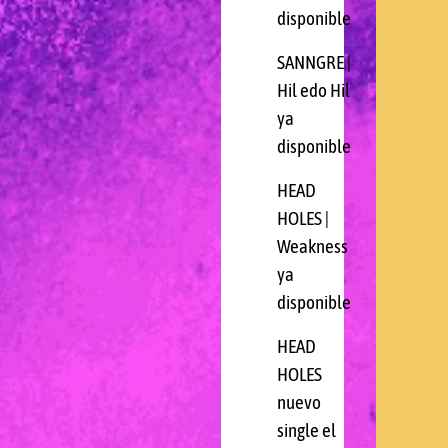
disponible
SANNGRE |
Hil edo Hil
ya
disponible
HEAD
HOLES |
Weakness
ya
disponible
HEAD
HOLES
nuevo
single el