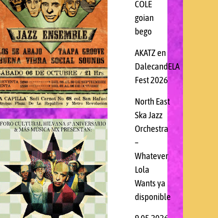
COLE
goian
012
bego
AKATZ en
DalecandELA
Fest 2026
North East
Ska Jazz
Orchestra
–
Whatever
Lola
Wants ya
disponible