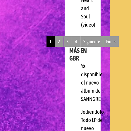
Heart
and
Soul
(vídeo)
1
2
3
4
Siguiente
Fin
MÁS EN
GBR
Ya
disponible
el nuevo
álbum de
SANNGRE
Jodiendolo
Todo LP de
nuevo