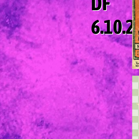
DF
6.10.2