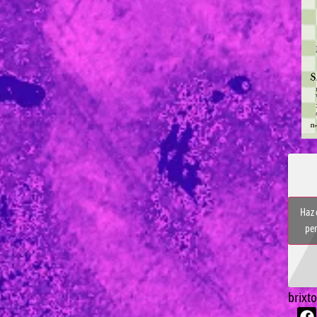
Haz 
per
brixt