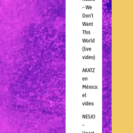
– We
Don’t
Want
This
World
(live
video)
AKATZ
en
México:
el
vídeo
NESJO
–