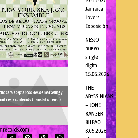
9.05.2026
Jamaica
Lovers
Exposición
NESJO
nuevo
single
digital
15.05.2026
THE
clic para aceptar cookies de marketing y
ABYSSINIANS
mitir este contenido (Translation error)
+ LONE
RANGER
BILBAO
onrecords.com
8.05.2026