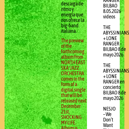
RANGER
descarga de
BILBAO
ritmo y
8.05.2026
energía que
videos
nos ofrece la
big-band
THE
italiana.
ABYSSINIAN
+ LONE
The preview
RANGER –
of the
BILBAO 8 de
forthcoming
mayo 2026
album from
NORTH EAST
THE
SKA*JAZZ
ABYSSINIAN
ORCHESTRA
+ LONE
comes in the
RANGER en
form of a
concierto
digital single
BILBAO 8 de
that will be
mayo 2026
released next
December
NESJO
21st,
– We
SHOCKING
Don’t
MY LIFE.
Want
Album is