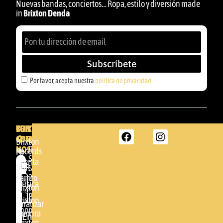
Nuevas bandas, conciertos… Ropa, estilo y diversión made
in
Brixton Denda
Subscríbete
Por favor, acepta nuestra
política de privacidad
BRIXTON
TU
CONTACTA
CUENTA
CON
BRIXTON
Brixton
NOSOTROS
DENDA -
Records
Mi
SHOP
cuenta
Por
GBR
Somera
24
Carrito
favor,
Música
48005 -
Brixton
acepta
BILBAO
Brixton
nuestra
Finalizar
Shop
(+34)
compra
política de
Enviar
94