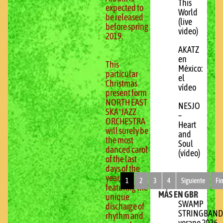
This
expected to
World
be released
(live
before spring
video)
2019.
AKATZ
en
This
México:
particular
el
Christmas
vídeo
present form
NORTH EAST
NESJO
SKA*JAZZ
–
ORCHESTRA
Heart
will surely be
and
the most
Soul
danced carol
(vídeo)
of the last
days of the
year,
1
2
3
4
Siguiente
Fi
featuring the
MÁS EN GBR
unique
SWAMP
discharge of
STRINGBAND
rhythm and