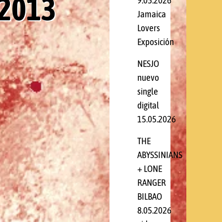
.2013
9.05.2026
Jamaica
Lovers
Exposición
NESJO
nuevo
single
digital
15.05.2026
THE
ABYSSINIANS
+ LONE
RANGER
BILBAO
8.05.2026