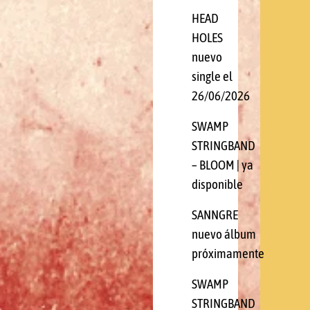
HEAD
HOLES
nuevo
single el
26/06/2026
SWAMP
STRINGBAND
– BLOOM | ya
disponible
SANNGRE
nuevo álbum
próximamente
SWAMP
STRINGBAND