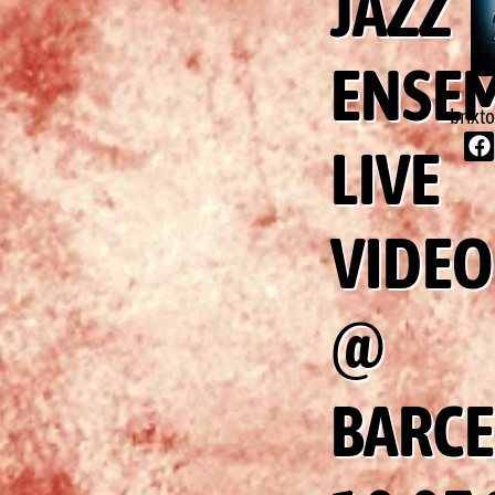
JAZZ
ENSE
brixt
LIVE
VIDEO
@
BARC