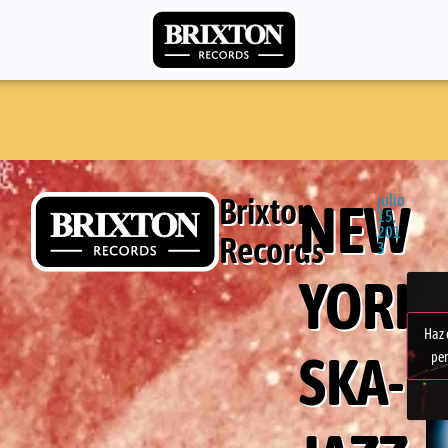
Brixton
julio
NEW
15,
201
Records
3
YORK
Haz 
SKA-
per