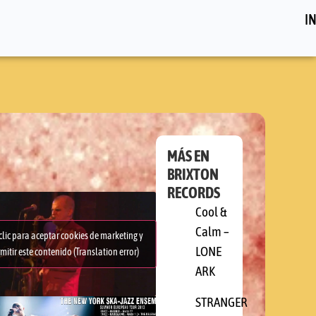
IN
MÁS EN
BRIXTON
RECORDS
Cool &
Calm –
clic para aceptar cookies de marketing y
LONE
mitir este contenido (Translation error)
ARK
STRANGER