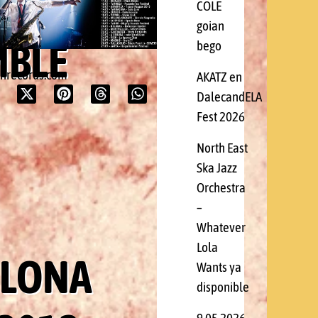
COLE
goian
MBLE
bego
onrecords.com
AKATZ en
DalecandELA
Fest 2026
North East
Ska Jazz
Orchestra
–
Whatever
Lola
ELONA
Wants ya
disponible