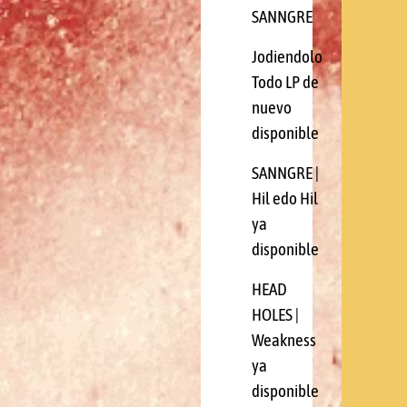
SANNGRE
Jodiendolo
Todo LP de
nuevo
disponible
SANNGRE |
Hil edo Hil
ya
disponible
HEAD
HOLES |
Weakness
ya
disponible