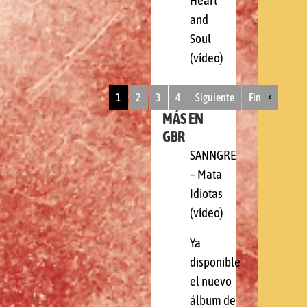
Heart
and
Soul
(vídeo)
1
2
3
4
Siguiente
Fin
MÁS EN
GBR
SANNGRE
– Mata
Idiotas
(vídeo)
Ya
disponible
el nuevo
álbum de