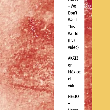
– We
Don’t
Want
This
World
(live
video)
AKATZ
en
México:
el
vídeo
NESJO
–