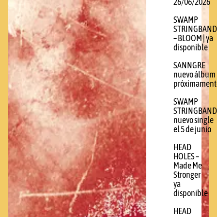
26/06/2026
SWAMP
STRINGBAND
– BLOOM | ya
disponible
SANNGRE
nuevo álbum
próximament
SWAMP
STRINGBAND
nuevo single
el 5 de junio
HEAD
HOLES –
Made Me
Stronger
ya
disponible
HEAD