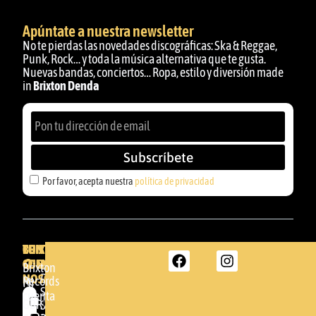
Apúntate a nuestra newsletter
No te pierdas las novedades discográficas: Ska & Reggae,
Punk, Rock… y toda la música alternativa que te gusta.
Nuevas bandas, conciertos… Ropa, estilo y diversión made
in
Brixton Denda
Subscríbete
Por favor, acepta nuestra
política de privacidad
BRIXTON
TU
CONTACTA
CUENTA
CON
BRIXTON
Brixton
NOSOTROS
DENDA -
Records
Mi
SHOP
cuenta
Por
GBR
Somera