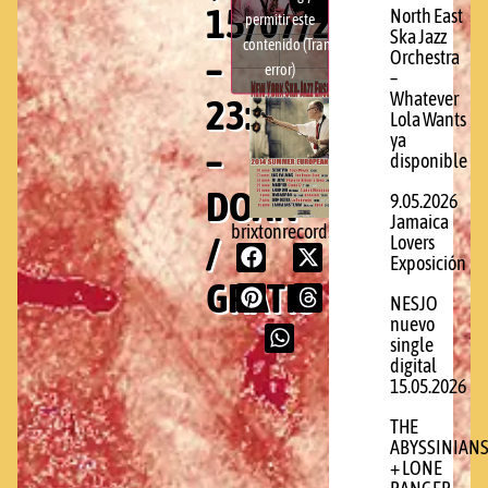
15/07/2014
North East
permitir este
Ska Jazz
contenido (Translation
–
Orchestra
error)
–
Whatever
23:00
Lola Wants
ya
–
disponible
DOAN
9.05.2026
Jamaica
brixtonrecords.com
/
Lovers
Exposición
GRATIS
NESJO
nuevo
single
digital
15.05.2026
THE
ABYSSINIAN
+ LONE