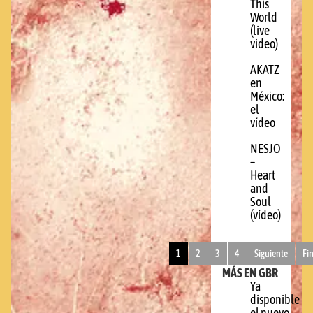
This
World
(live
video)
AKATZ
en
México:
el
vídeo
NESJO
–
Heart
and
Soul
(vídeo)
1
2
3
4
Siguiente
Fi
MÁS EN GBR
Ya
disponible