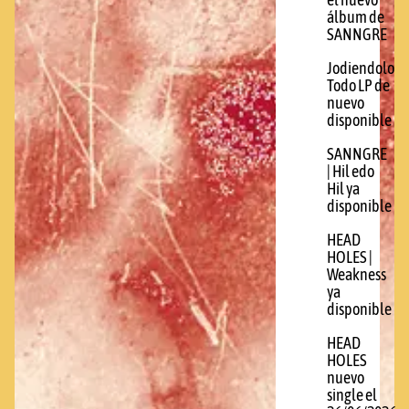
el nuevo
álbum de
SANNGRE
Jodiendolo
Todo LP de
nuevo
disponible
SANNGRE
| Hil edo
Hil ya
disponible
HEAD
HOLES |
Weakness
ya
disponible
HEAD
HOLES
nuevo
single el