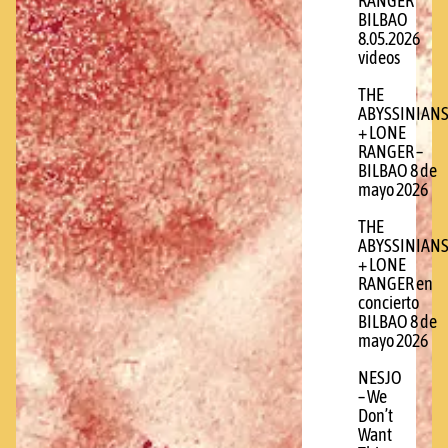
RANGER
BILBAO
8.05.2026
videos
THE
ABYSSINIAN
+ LONE
RANGER –
BILBAO 8 de
mayo 2026
THE
ABYSSINIAN
+ LONE
RANGER en
concierto
BILBAO 8 de
mayo 2026
NESJO
– We
Don’t
Want