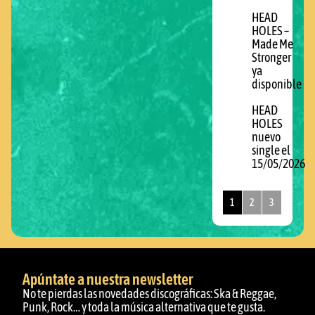
HEAD
HOLES –
Made Me
Stronger
ya
disponible
HEAD
HOLES
nuevo
single el
15/05/2026
1
2
3
Apúntate a nuestra newsletter
No te pierdas las novedades discográficas: Ska & Reggae,
Punk, Rock… y toda la música alternativa que te gusta.