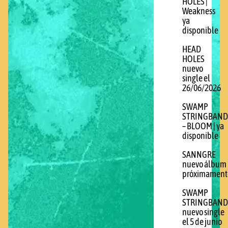
HOLES |
Weakness
ya
disponible
HEAD
HOLES
nuevo
single el
26/06/2026
SWAMP
STRINGBAND
– BLOOM | ya
disponible
SANNGRE
nuevo álbum
próximament
SWAMP
STRINGBAND
nuevo single
el 5 de junio