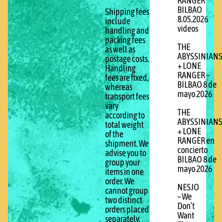
RANGER
BILBAO
Shipping fees
8.05.2026
include
videos
handling and
packing fees
THE
as well as
ABYSSINIAN
postage costs.
+ LONE
Handling
RANGER –
fees are fixed,
BILBAO 8 de
whereas
mayo 2026
transport fees
vary
THE
according to
ABYSSINIAN
total weight
+ LONE
of the
RANGER en
shipment. We
concierto
advise you to
BILBAO 8 de
group your
mayo 2026
items in one
order. We
NESJO
cannot group
– We
two distinct
Don’t
orders placed
Want
separately,