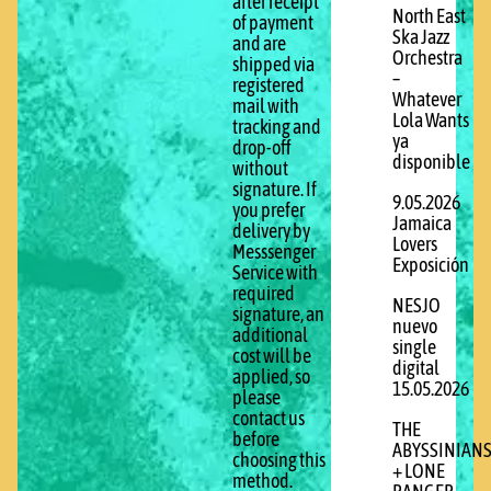
after receipt
North East
of payment
Ska Jazz
and are
Orchestra
shipped via
–
registered
Whatever
mail with
Lola Wants
tracking and
ya
drop-off
disponible
without
signature. If
9.05.2026
you prefer
Jamaica
delivery by
Lovers
Messsenger
Exposición
Service with
required
NESJO
signature, an
nuevo
additional
single
cost will be
digital
applied, so
15.05.2026
please
contact us
THE
before
ABYSSINIAN
choosing this
+ LONE
method.