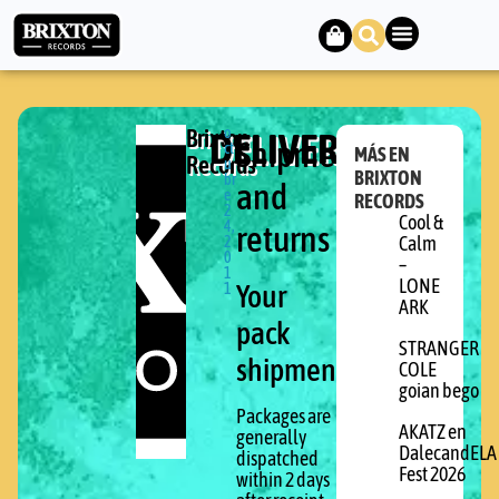
Brixton
DELIVERY
o
Shipments
ct
MÁS EN
Records
u
BRIXTON
br
and
e
RECORDS
2
Cool &
4,
returns
2
Calm
0
–
1
LONE
Your
1
ARK
pack
STRANGER
shipment
COLE
goian bego
Packages are
AKATZ en
generally
DalecandELA
dispatched
Fest 2026
within 2 days