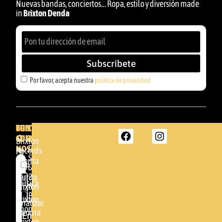
Nuevas bandas, conciertos… Ropa, estilo y diversión made
in
Brixton Denda
Subscríbete
Por favor, acepta nuestra
política de privacidad
BRIXTON
TU
CONTACTA
CUENTA
CON
BRIXTON
Brixton
NOSOTROS
DENDA -
Records
Mi
SHOP
cuenta
Por
GBR
Somera
24
Carrito
favor,
Música
48005 -
Brixton
acepta
BILBAO
Brixton
nuestra
Finalizar
Shop
(+34)
compra
política de
Enviar
94