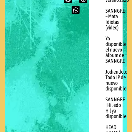
verano 2026
SANNGRE
– Mata
Idiotas
(vídeo)
Ya
disponible
el nuevo
álbum de
SANNGRE
Jodiendolo
Todo LP de
nuevo
disponible
SANNGRE
| Hil edo
Hil ya
disponible
HEAD