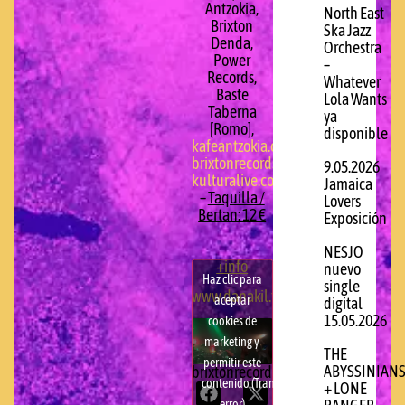
Antzokia,
North East
Brixton
Ska Jazz
Denda,
Orchestra
Power
–
Records,
Whatever
Baste
Lola Wants
Taberna
ya
[Romo],
disponible
kafeantzokia.com
,
brixtonrecords.com/denda
,
9.05.2026
kulturalive.com
)
Jamaica
–
Taquilla /
Lovers
Bertan: 12 €
Exposición
NESJO
+info
nuevo
Haz clic para
single
www.danakil.fr
aceptar
digital
15.05.2026
cookies de
marketing y
THE
permitir este
ABYSSINIAN
brixtonrecords.com
contenido (Translation
+ LONE
error)