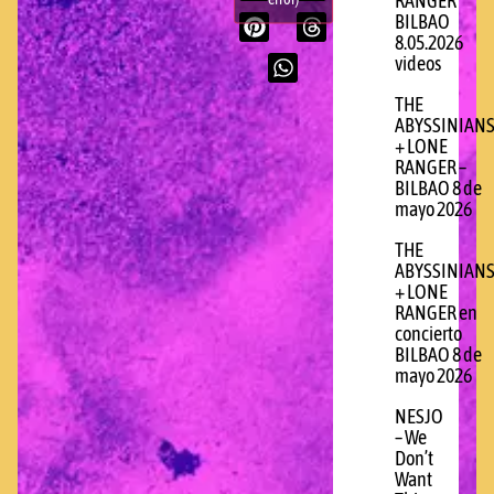
RANGER
BILBAO
8.05.2026
videos
THE
ABYSSINIAN
+ LONE
RANGER –
BILBAO 8 de
mayo 2026
THE
ABYSSINIAN
+ LONE
RANGER en
concierto
BILBAO 8 de
mayo 2026
NESJO
– We
Don’t
Want