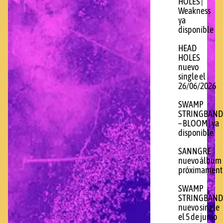
HOLES |
Weakness
ya
disponible
HEAD
HOLES
nuevo
single el
26/06/2026
SWAMP
STRINGBAND
– BLOOM | ya
disponible
SANNGRE
nuevo álbum
próximament
SWAMP
STRINGBAND
nuevo single
el 5 de junio