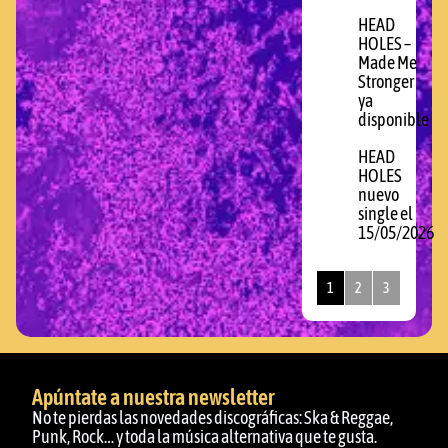
HEAD
HOLES –
Made Me
Stronger
ya
disponible
HEAD
HOLES
nuevo
single el
15/05/2026
1
2
3
Apúntate a nuestra newsletter
No te pierdas las novedades discográficas: Ska & Reggae,
Punk, Rock… y toda la música alternativa que te gusta.