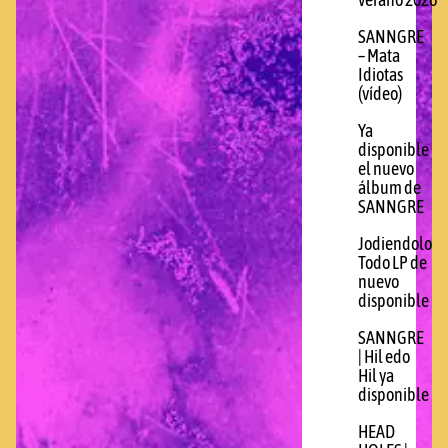
verano 2026
SANNGRE
– Mata
Idiotas
(vídeo)
Ya
disponible
el nuevo
álbum de
SANNGRE
Jodiendolo
Todo LP de
nuevo
disponible
SANNGRE
| Hil edo
Hil ya
disponible
HEAD