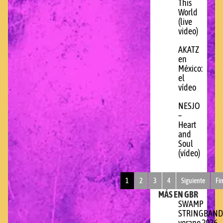
This
World
(live
video)
AKATZ
en
México:
el
vídeo
NESJO
–
Heart
and
Soul
(vídeo)
1
2
3
4
Siguiente
Fi
MÁS EN GBR
SWAMP
STRINGBAND