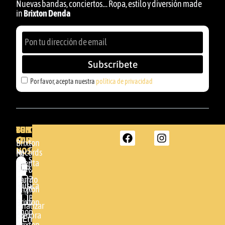
Nuevas bandas, conciertos… Ropa, estilo y diversión made
in
Brixton Denda
Subscríbete
Por favor, acepta nuestra
política de privacidad
BRIXTON
TU
CONTACTA
CUENTA
CON
BRIXTON
Brixton
NOSOTROS
DENDA -
Records
Mi
SHOP
cuenta
Por
GBR
Somera
24
Carrito
favor,
Música
48005 -
Brixton
acepta
BILBAO
Brixton
nuestra
Finalizar
Shop
(+34)
compra
política de
Enviar
94