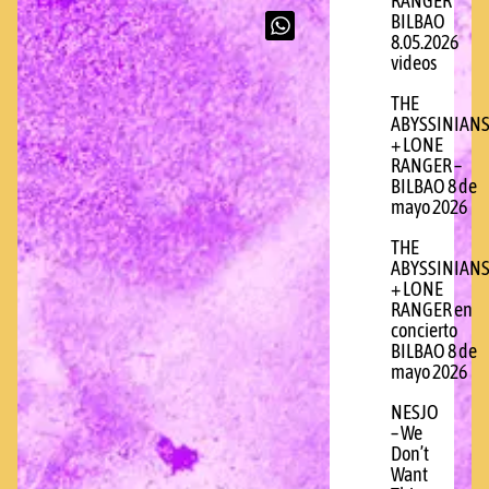
RANGER
BILBAO
8.05.2026
videos
THE
ABYSSINIAN
+ LONE
RANGER –
BILBAO 8 de
mayo 2026
THE
ABYSSINIAN
+ LONE
RANGER en
concierto
BILBAO 8 de
mayo 2026
NESJO
– We
Don’t
Want