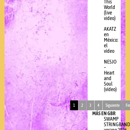
This
World
(live
video)
AKATZ
en
México:
el
vídeo
NESJO
–
Heart
and
Soul
(vídeo)
1
2
3
4
Siguiente
Fi
MÁS EN GBR
SWAMP
STRINGBAND