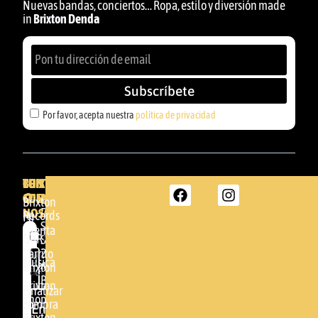
Nuevas bandas, conciertos… Ropa, estilo y diversión made
in
Brixton Denda
Subscríbete
Por favor, acepta nuestra
política de privacidad
BRIXTON
TU
CONTACTA
CUENTA
CON
BRIXTON
Brixton
NOSOTROS
DENDA -
Records
Mi
SHOP
cuenta
Por
GBR
Somera
24
Carrito
favor,
Música
48005 -
Brixton
acepta
BILBAO
Brixton
nuestra
Finalizar
Shop
(+34)
compra
política de
Enviar
94