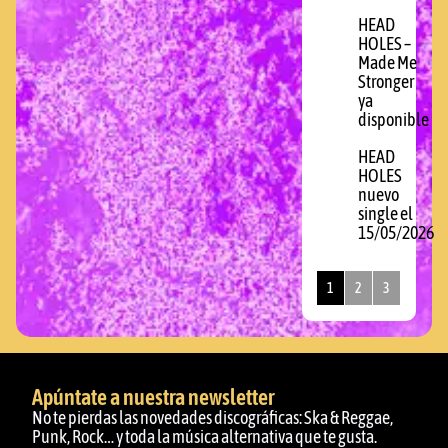
HEAD
HOLES –
Made Me
Stronger
ya
disponible
HEAD
HOLES
nuevo
single el
15/05/2026
1
2
3
Apúntate a nuestra newsletter
No te pierdas las novedades discográficas: Ska & Reggae,
Punk, Rock… y toda la música alternativa que te gusta.