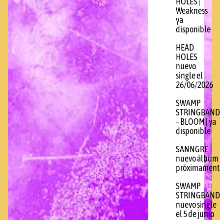
HOLES |
Weakness
ya
disponible
HEAD
HOLES
nuevo
single el
26/06/2026
SWAMP
STRINGBAND
– BLOOM | ya
disponible
SANNGRE
nuevo álbum
próximament
SWAMP
STRINGBAND
nuevo single
el 5 de junio