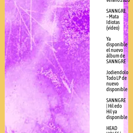
verano 2026
SANNGRE
– Mata
Idiotas
(vídeo)
Ya
disponible
el nuevo
álbum de
SANNGRE
Jodiendolo
Todo LP de
nuevo
disponible
SANNGRE
| Hil edo
Hil ya
disponible
HEAD