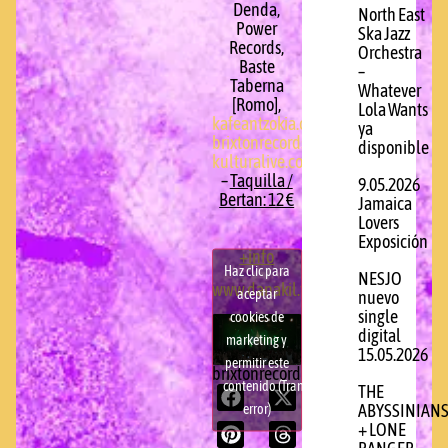
Denda,
North East
Power
Ska Jazz
Records,
Orchestra
Baste
–
Taberna
Whatever
[Romo],
Lola Wants
kafeantzokia.com
,
ya
brixtonrecords.com/denda
,
disponible
kulturalive.com
)
–
Taquilla /
9.05.2026
Bertan: 12 €
Jamaica
Lovers
Exposición
+info
Haz clic para
NESJO
www.danakil.fr
aceptar
nuevo
single
cookies de
digital
marketing y
15.05.2026
permitir este
brixtonrecords.com
contenido (Translation
THE
error)
ABYSSINIAN
+ LONE