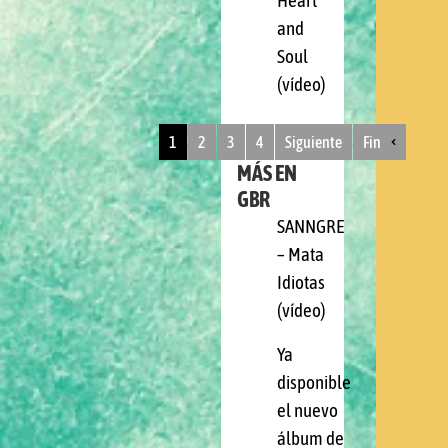
Heart
and
Soul
(vídeo)
1
2
3
4
Siguiente
Fin
MÁS EN
GBR
SANNGRE
– Mata
Idiotas
(vídeo)
Ya
disponible
el nuevo
álbum de