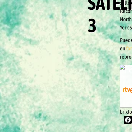
SATEL
sello
Record
3
North
York 
Puede
en
fo
reprod
brixt