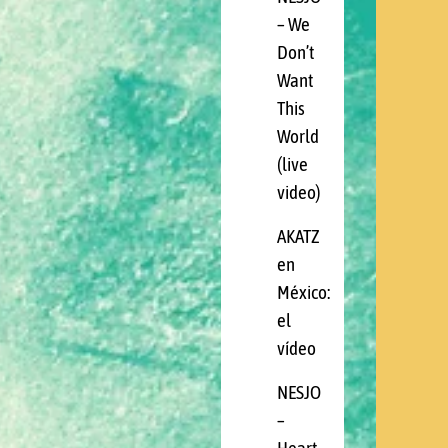
– We
Don’t
Want
This
World
(live
video)
AKATZ
en
México:
el
vídeo
NESJO
–