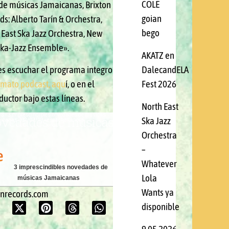
I
COLE
 de músicas Jamaicanas, Brixton
goian
s: Alberto Tarín & Orchestra,
bego
 East Ska Jazz Orchestra, New
Ska-Jazz Ensemble».
AKATZ en
s escuchar el programa integro
DalecandELA
rmato podcast, aqu
í, o en el
Fest 2026
uctor bajo estas líneas.
North East
Ska Jazz
Orchestra
–
Whatever
3 imprescindibles novedades de
Lola
músicas Jamaicanas
Wants ya
onrecords.com
disponible