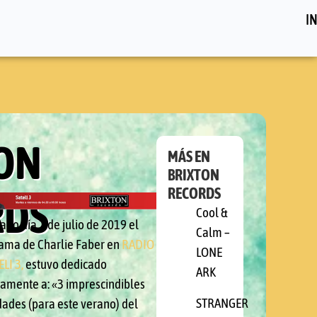
IN
ON
MÁS EN
BRIXTON
RECORDS
RDS
Cool &
ado día 2 de julio de 2019 el
Calm –
ama de Charlie Faber en
RADIO
LONE
ELI 3,
estuvo dedicado
ARK
ramente a: «3 imprescindibles
STRANGER
ades (para este verano) del