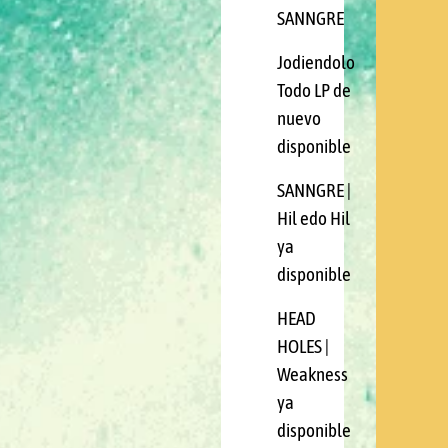
SANNGRE
Jodiendolo
Todo LP de
nuevo
disponible
SANNGRE |
Hil edo Hil
ya
disponible
HEAD
HOLES |
Weakness
ya
disponible