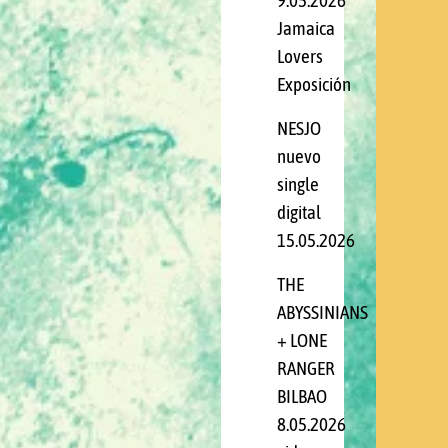
9.05.2026
Jamaica
Lovers
Exposición
NESJO
nuevo
single
digital
15.05.2026
THE
ABYSSINIANS
+ LONE
RANGER
BILBAO
8.05.2026