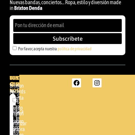
Nuevas bandas, conciertos… Ropa, estilo y diversión made
in
Brixton Denda
Subscríbete
Por favor, acepta nuestra
política de privacidad
BRIXTON
TU
CONTACTA
CUENTA
CON
BRIXTON
Brixton
NOSOTROS
DENDA -
Records
Mi
SHOP
cuenta
Por
GBR
Somera
24
Carrito
favor,
Música
48005 -
Brixton
acepta
BILBAO
Brixton
nuestra
Finalizar
Shop
(+34)
compra
política de
Enviar
94