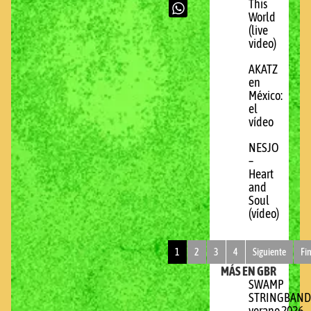
This
World
(live
video)
AKATZ
en
México:
el
vídeo
NESJO
–
Heart
and
Soul
(vídeo)
1
2
3
4
Siguiente
Fi
MÁS EN GBR
SWAMP
STRINGBAND