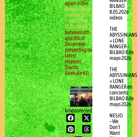
RANGER
again in the
BILBAO
Basque Book
8.05.2026
and Record
videos
Trade Show
of Durango
THE
between 4th
ABYSSINIAN
and 8th of
+ LONE
December
RANGER –
presenting our
BILBAO 8 de
latest
mayo 2026
releases
(booth:
THE
Artekale 43)
ABYSSINIAN
+ LONE
RANGER en
concierto
BILBAO 8 de
mayo 2026
brixtonrecords.com
NESJO
– We
Don’t
Want