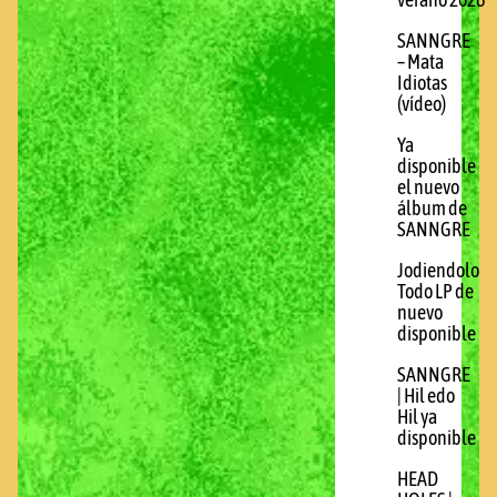
verano 2026
SANNGRE
– Mata
Idiotas
(vídeo)
Ya
disponible
el nuevo
álbum de
SANNGRE
Jodiendolo
Todo LP de
nuevo
disponible
SANNGRE
| Hil edo
Hil ya
disponible
HEAD