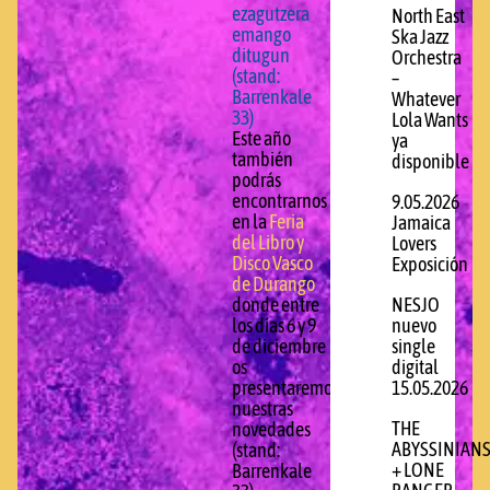
ezagutzera
North East
emango
Ska Jazz
ditugun
Orchestra
(stand:
–
Barrenkale
Whatever
33)
Lola Wants
Este año
ya
también
disponible
podrás
encontrarnos
9.05.2026
en la
Feria
Jamaica
del Libro y
Lovers
Disco Vasco
Exposición
de Durango
donde entre
NESJO
los días 6 y 9
nuevo
de diciembre
single
os
digital
presentaremos
15.05.2026
nuestras
THE
novedades
ABYSSINIAN
(stand:
+ LONE
Barrenkale