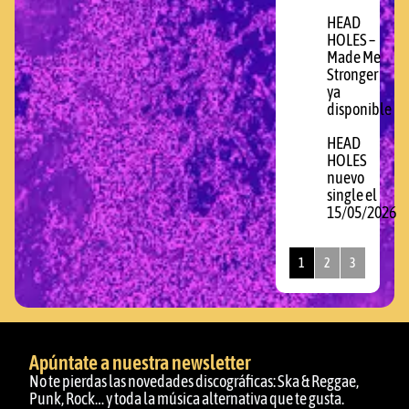
HEAD
HOLES –
Made Me
Stronger
ya
disponible
HEAD
HOLES
nuevo
single el
15/05/2026
1
2
3
Apúntate a nuestra newsletter
No te pierdas las novedades discográficas: Ska & Reggae,
Punk, Rock… y toda la música alternativa que te gusta.