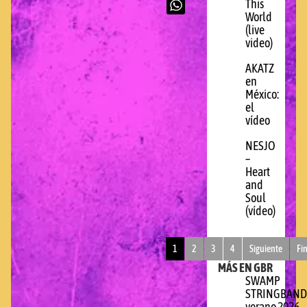
This
World
(live
video)
AKATZ
en
México:
el
vídeo
NESJO
–
Heart
and
Soul
(vídeo)
1
2
3
4
Siguiente
Fi
MÁS EN GBR
SWAMP
STRINGBAND