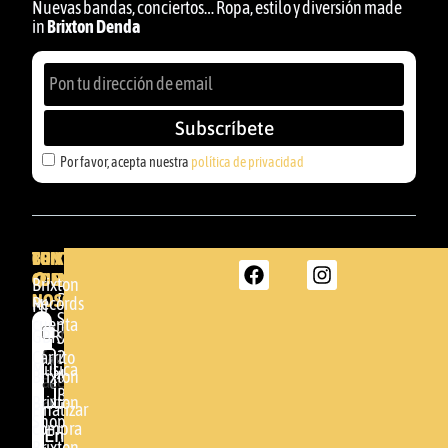
Nuevas bandas, conciertos… Ropa, estilo y diversión made
in
Brixton Denda
Subscríbete
Por favor, acepta nuestra
política de privacidad
BRIXTON
TU
CONTACTA
CUENTA
CON
BRIXTON
Brixton
NOSOTROS
DENDA -
Records
Mi
SHOP
cuenta
Por
GBR
Somera
24
Carrito
favor,
Música
48005 -
Brixton
acepta
BILBAO
Brixton
nuestra
Finalizar
Shop
(+34)
compra
política de
Enviar
94