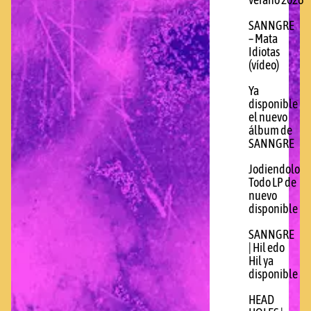
verano 2026
SANNGRE
– Mata
Idiotas
(vídeo)
Ya
disponible
el nuevo
álbum de
SANNGRE
Jodiendolo
Todo LP de
nuevo
disponible
SANNGRE
| Hil edo
Hil ya
disponible
HEAD