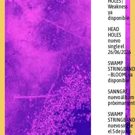
HOLES |
Weakness
ya
disponible
HEAD
HOLES
nuevo
single el
26/06/2026
SWAMP
STRINGBAND
– BLOOM | ya
disponible
SANNGRE
nuevo álbum
próximament
SWAMP
STRINGBAND
nuevo single
el 5 de junio