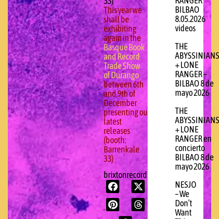
RANGER
33)
BILBAO
This year we
8.05.2026
shall be
videos
exhibiting
again in the
THE
Basque Book
ABYSSINIAN
and Record
+ LONE
Trade Show
RANGER –
of Durango
BILBAO 8 de
between 6th
mayo 2026
and 9th of
December
THE
presenting our
ABYSSINIAN
latest
+ LONE
releases
RANGER en
(booth:
concierto
Barrenkale
BILBAO 8 de
33)
mayo 2026
brixtonrecords.com
NESJO
– We
Don’t
Want