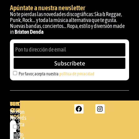
Apúntate a nuestra newsletter
No te pierdas las novedades discográficas: Ska & Reggae,
Punk, Rock… y toda la música alternativa que te gusta.
Nuevas bandas, conciertos… Ropa, estilo y diversión made
in
Brixton Denda
Subscríbete
Por favor, acepta nuestra
política de privacidad
BRIXTON
TU
CONTACTA
CUENTA
CON
BRIXTON
Brixton
NOSOTROS
DENDA -
Records
Mi
SHOP
cuenta
Por
GBR
Somera
24
Carrito
favor,
Música