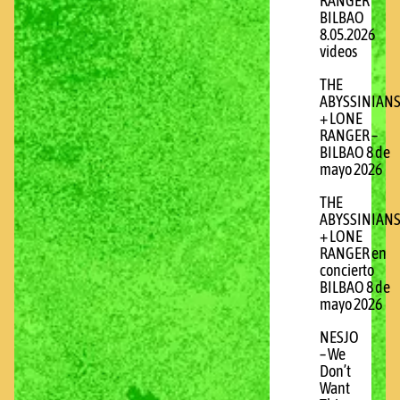
RANGER
BILBAO
8.05.2026
videos
THE
ABYSSINIAN
+ LONE
RANGER –
BILBAO 8 de
mayo 2026
THE
ABYSSINIAN
+ LONE
RANGER en
concierto
BILBAO 8 de
mayo 2026
NESJO
– We
Don’t
Want