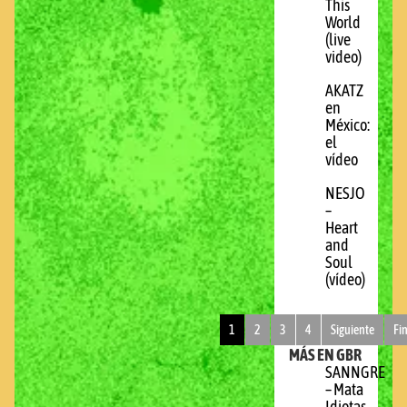
This
World
(live
video)
AKATZ
en
México:
el
vídeo
NESJO
–
Heart
and
Soul
(vídeo)
1
2
3
4
Siguiente
Fi
MÁS EN GBR
SANNGRE
– Mata