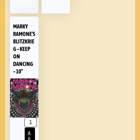
MARKY
RAMONE’S
BLITZKRIE
G – KEEP
ON
DANCING
– 10”
A
ñ