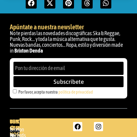
Apúntate a nuestra newsletter
No te pierdas las novedades discográficas: Ska & Reggae,
Punk, Rock… y toda la música alternativa que te gusta.
Nuevas bandas, conciertos… Ropa, estilo y diversión made
in
Brixton Denda
Subscríbete
Por favor, acepta nuestra
política de privacidad
BRIXTON
TU
CONTACTA
CUENTA
CON
BRIXTON
Brixton
NOSOTROS
DENDA -
Records
Mi