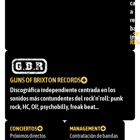
cat
a
ren
ban
SK
inte
REG
GUNS OF BRIXTON RECORDS
Discográfica independiente centrada en los
sonidos más contundentes del rock’n’roll: punk
rock, HC, OI!, psychobilly, freak beat…
CONCIERTOS
MANAGEMENT
Próximos directos
Contratación de bandas