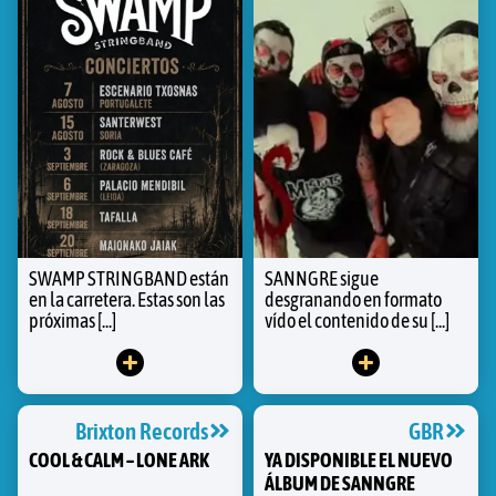
SWAMP STRINGBAND están
SANNGRE sigue
en la carretera. Estas son las
desgranando en formato
próximas [...]
vído el contenido de su [...]
Brixton Records
GBR
COOL & CALM – LONE ARK
YA DISPONIBLE EL NUEVO
ÁLBUM DE SANNGRE