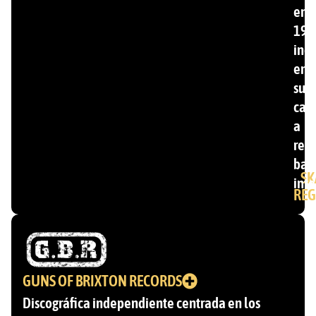
en
199
inc
ent
su
cat
a
ren
ban
SK
inte
REG
GUNS OF BRIXTON RECORDS
Discográfica independiente centrada en los