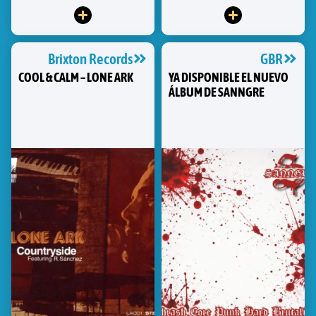
Brixton Records
GBR
COOL & CALM – LONE ARK
YA DISPONIBLE EL NUEVO
ÁLBUM DE SANNGRE