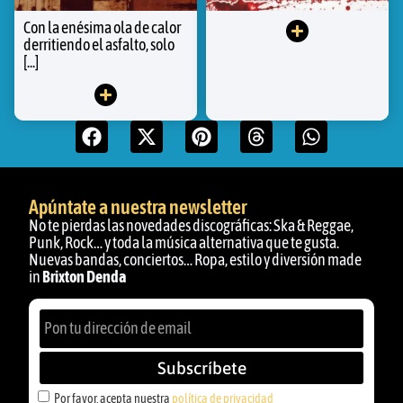
Con la enésima ola de calor
derritiendo el asfalto, solo
[...]
Apúntate a nuestra newsletter
No te pierdas las novedades discográficas: Ska & Reggae,
Punk, Rock… y toda la música alternativa que te gusta.
Nuevas bandas, conciertos… Ropa, estilo y diversión made
in
Brixton Denda
Subscríbete
Por favor, acepta nuestra
política de privacidad