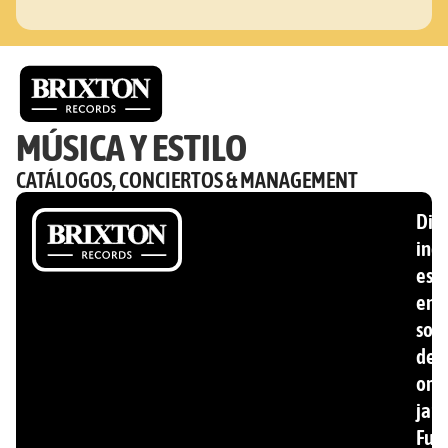
MÚSICA Y ESTILO
CATÁLOGOS, CONCIERTOS & MANAGEMENT
Disc
ind
esp
en
son
de
ori
jam
Fun