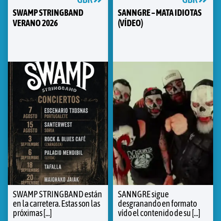
SWAMP STRINGBAND
SANNGRE – MATA IDIOTAS
VERANO 2026
(VÍDEO)
SWAMP STRINGBAND están
SANNGRE sigue
en la carretera. Estas son las
desgranando en formato
próximas [...]
vído el contenido de su [...]