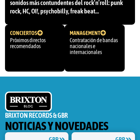
sonidos más contundentes del rock’n’roll: punk
rock, HC, OI!, psychobilly, freak beat…
CONCIERTOS
MANAGEMENT
Próximos directos
Contratación de bandas
recomendados
nacionales e
internacionales
BRIXTON RECORDS & GBR
NOTICIAS Y NOVEDADES
GBR
GBR