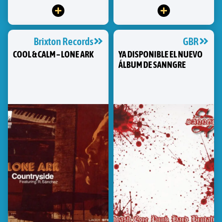
Brixton Records
GBR
COOL & CALM – LONE ARK
YA DISPONIBLE EL NUEVO
ÁLBUM DE SANNGRE