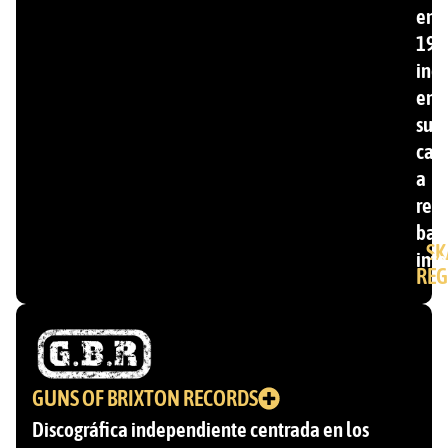
en
199
inc
ent
su
cat
a
ren
ban
SK
inte
REG
GUNS OF BRIXTON RECORDS
Discográfica independiente centrada en los