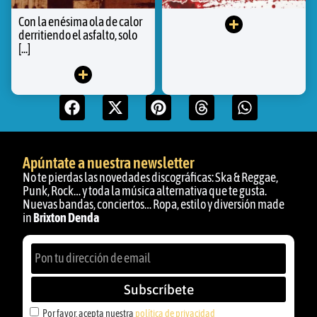
Con la enésima ola de calor
derritiendo el asfalto, solo
[...]
Apúntate a nuestra newsletter
No te pierdas las novedades discográficas: Ska & Reggae,
Punk, Rock… y toda la música alternativa que te gusta.
Nuevas bandas, conciertos… Ropa, estilo y diversión made
in
Brixton Denda
Subscríbete
Por favor, acepta nuestra
política de privacidad