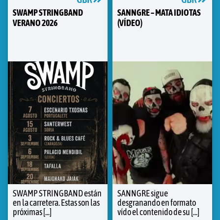
SWAMP STRINGBAND
SANNGRE – MATA IDIOTAS
VERANO 2026
(VÍDEO)
SWAMP STRINGBAND están
SANNGRE sigue
en la carretera. Estas son las
desgranando en formato
próximas [...]
vído el contenido de su [...]