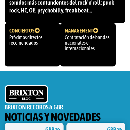
sonidos más contundentes del rock’n’roll: punk
rock, HC, OI!, psychobilly, freak beat…
CONCIERTOS
MANAGEMENT
Próximos directos
Contratación de bandas
recomendados
nacionales e
internacionales
BRIXTON RECORDS & GBR
NOTICIAS Y NOVEDADES
GBR
GBR