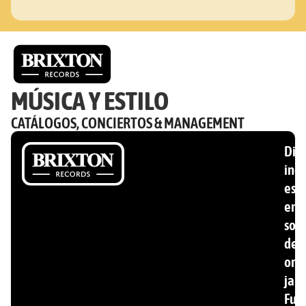
MÚSICA Y ESTILO
CATÁLOGOS, CONCIERTOS & MANAGEMENT
Disc
ind
esp
en
son
de
ori
jam
Fun