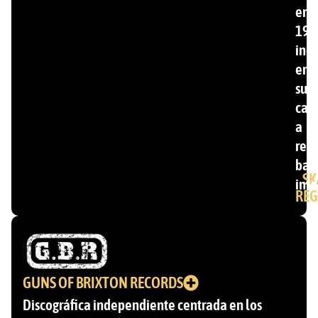
en
199
inc
ent
su
cat
a
ren
ban
SK
inte
REG
GUNS OF BRIXTON RECORDS
Discográfica independiente centrada en los