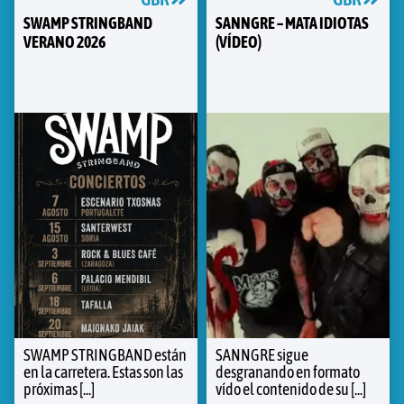
SWAMP STRINGBAND
SANNGRE – MATA IDIOTAS
VERANO 2026
(VÍDEO)
SWAMP STRINGBAND están
SANNGRE sigue
en la carretera. Estas son las
desgranando en formato
próximas [...]
vído el contenido de su [...]