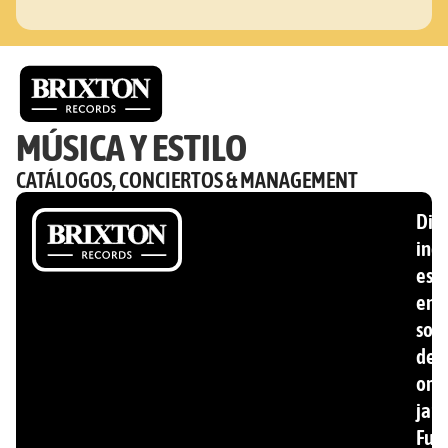
MÚSICA Y ESTILO
CATÁLOGOS, CONCIERTOS & MANAGEMENT
Disc
ind
esp
en
son
de
ori
jam
Fun