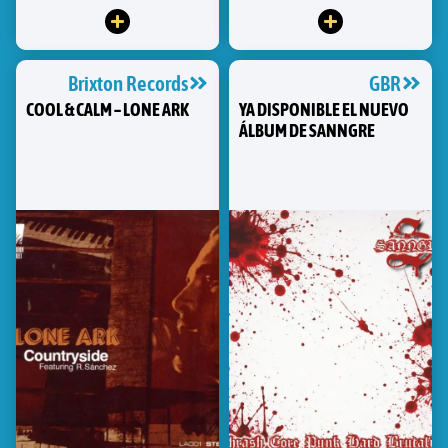
Brixton Records
GBR
COOL & CALM – LONE ARK
YA DISPONIBLE EL NUEVO
ÁLBUM DE SANNGRE