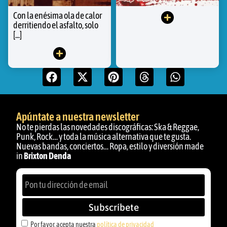
Con la enésima ola de calor
derritiendo el asfalto, solo
[...]
Apúntate a nuestra newsletter
No te pierdas las novedades discográficas: Ska & Reggae,
Punk, Rock… y toda la música alternativa que te gusta.
Nuevas bandas, conciertos… Ropa, estilo y diversión made
in
Brixton Denda
Subscríbete
Por favor, acepta nuestra
política de privacidad