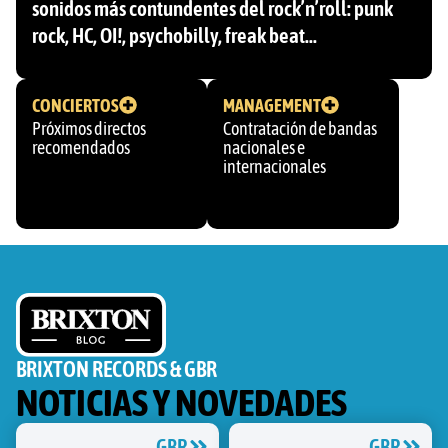
sonidos más contundentes del rock’n’roll: punk
rock, HC, OI!, psychobilly, freak beat…
CONCIERTOS
MANAGEMENT
Próximos directos
Contratación de bandas
recomendados
nacionales e
internacionales
BRIXTON RECORDS & GBR
NOTICIAS Y NOVEDADES
GBR
GBR