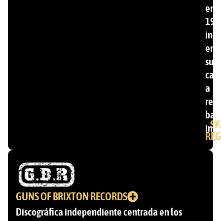
en
199
inc
ent
su
cat
a
ren
ban
SK
inte
REG
GUNS OF BRIXTON RECORDS
Discográfica independiente centrada en los