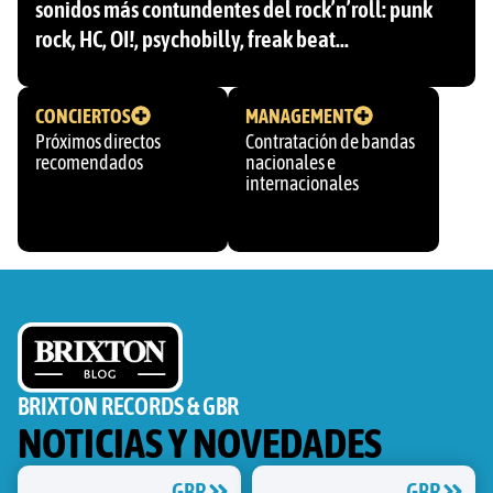
sonidos más contundentes del rock’n’roll: punk
rock, HC, OI!, psychobilly, freak beat…
CONCIERTOS
MANAGEMENT
Próximos directos
Contratación de bandas
recomendados
nacionales e
internacionales
BRIXTON RECORDS & GBR
NOTICIAS Y NOVEDADES
GBR
GBR