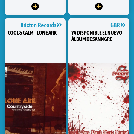
Brixton Records
GBR
COOL & CALM – LONE ARK
YA DISPONIBLE EL NUEVO
ÁLBUM DE SANNGRE