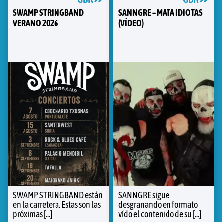
SWAMP STRINGBAND
SANNGRE – MATA IDIOTAS
VERANO 2026
(VÍDEO)
SWAMP STRINGBAND están
SANNGRE sigue
en la carretera. Estas son las
desgranando en formato
próximas [...]
vído el contenido de su [...]