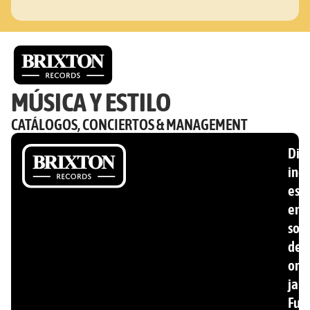
MÚSICA Y ESTILO
CATÁLOGOS, CONCIERTOS & MANAGEMENT
Disc
ind
esp
en
son
de
ori
jam
Fun