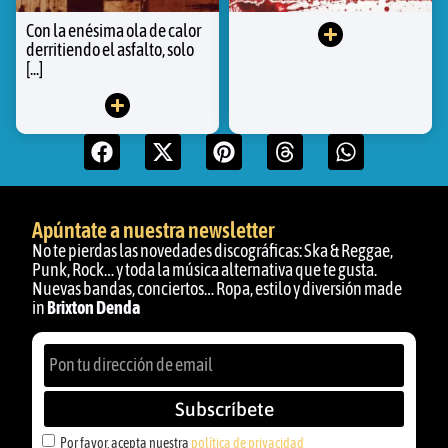
Con la enésima ola de calor
derritiendo el asfalto, solo
[...]
Apúntate a nuestra newsletter
No te pierdas las novedades discográficas: Ska & Reggae,
Punk, Rock… y toda la música alternativa que te gusta.
Nuevas bandas, conciertos… Ropa, estilo y diversión made
in
Brixton Denda
Subscríbete
Por favor, acepta nuestra
política de privacidad