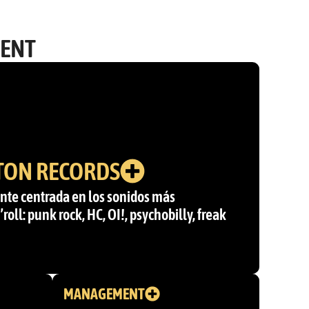
MENT
TON RECORDS
nte centrada en los sonidos más
oll: punk rock, HC, OI!, psychobilly, freak
MANAGEMENT