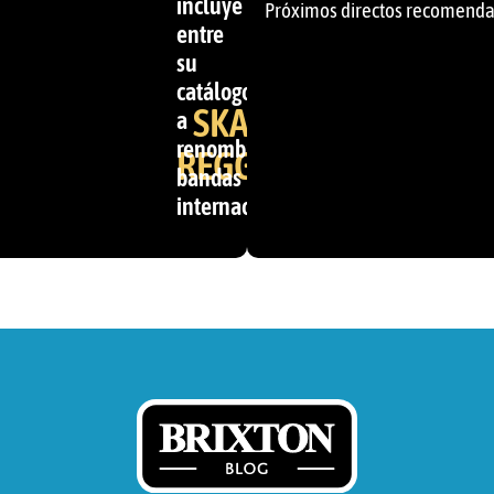
incluye
Próximos directos recomend
entre
su
catálogo
SKA &
a
renombradas
REGGAE
bandas
internacionales.