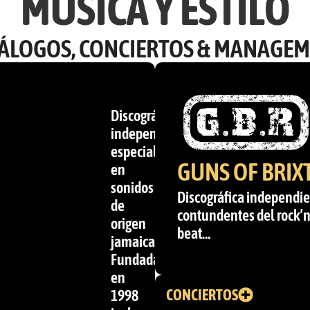
MÚSICA Y ESTILO
ÁLOGOS, CONCIERTOS & MANAGE
Discográfica
independiente
especializada
GUNS OF BRIX
en
sonidos
Discográfica independie
de
contundentes del rock’n’r
origen
beat…
jamaicano.
Fundada
en
CONCIERTOS
1998