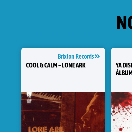
N
Brixton Records
COOL & CALM – LONE ARK
YA DI
ÁLBUM