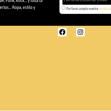
ae, Punk, Rock… y toda la
ertos… Ropa, estilo y
Por favor, acepta nuestra
política 