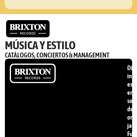
MÚSICA Y ESTILO
CATÁLOGOS, CONCIERTOS & MANAGEMENT
Disc
ind
esp
en
son
de
ori
jam
Fun