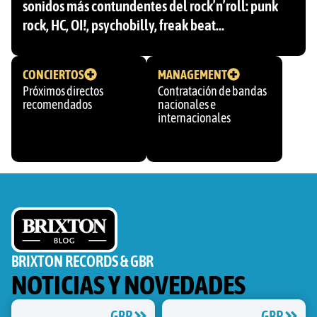
sonidos más contundentes del rock’n’roll: punk
rock, HC, OI!, psychobilly, freak beat…
CONCIERTOS
MANAGEMENT
Próximos directos
Contratación de bandas
recomendados
nacionales e
internacionales
BRIXTON RECORDS & GBR
NOTICIAS Y NOVEDADES
GBR
GBR