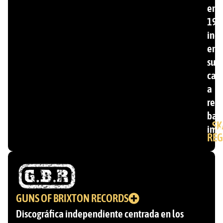
en
199
inc
ent
su
cat
a
ren
ban
SK
inte
REG
GUNS OF BRIXTON RECORDS
Discográfica independiente centrada en los