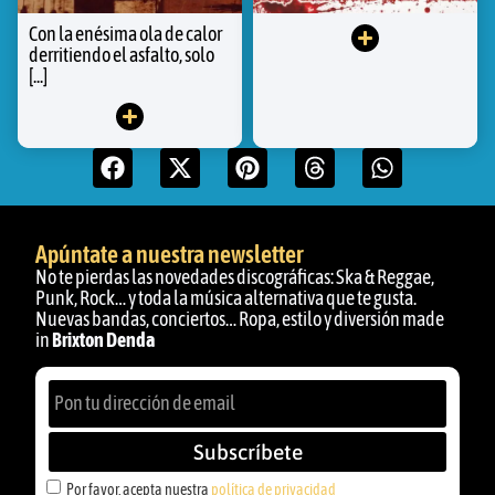
Con la enésima ola de calor
derritiendo el asfalto, solo
[...]
Apúntate a nuestra newsletter
No te pierdas las novedades discográficas: Ska & Reggae,
Punk, Rock… y toda la música alternativa que te gusta.
Nuevas bandas, conciertos… Ropa, estilo y diversión made
in
Brixton Denda
Subscríbete
Por favor, acepta nuestra
política de privacidad