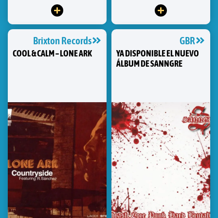
Brixton Records
GBR
COOL & CALM – LONE ARK
YA DISPONIBLE EL NUEVO
ÁLBUM DE SANNGRE