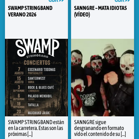
SWAMP STRINGBAND
SANNGRE – MATA IDIOTAS
VERANO 2026
(VÍDEO)
SWAMP STRINGBAND están
SANNGRE sigue
en la carretera. Estas son las
desgranando en formato
próximas [...]
vído el contenido de su [...]