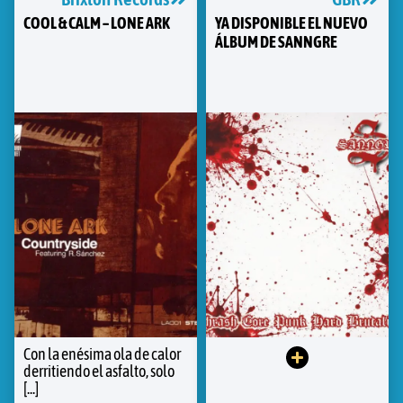
COOL & CALM – LONE ARK
YA DISPONIBLE EL NUEVO
ÁLBUM DE SANNGRE
Con la enésima ola de calor
derritiendo el asfalto, solo
[...]