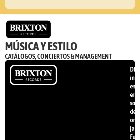
MÚSICA Y ESTILO
CATÁLOGOS, CONCIERTOS & MANAGEMENT
Disc
ind
esp
en
son
de
ori
jam
Fun