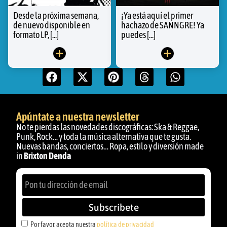
Desde la próxima semana,
¡Ya está aquí el primer
de nuevo disponible en
hachazo de SANNGRE! Ya
formato LP, [...]
puedes [...]
Apúntate a nuestra newsletter
No te pierdas las novedades discográficas: Ska & Reggae,
Punk, Rock… y toda la música alternativa que te gusta.
Nuevas bandas, conciertos… Ropa, estilo y diversión made
in
Brixton Denda
Subscríbete
Por favor, acepta nuestra
política de privacidad