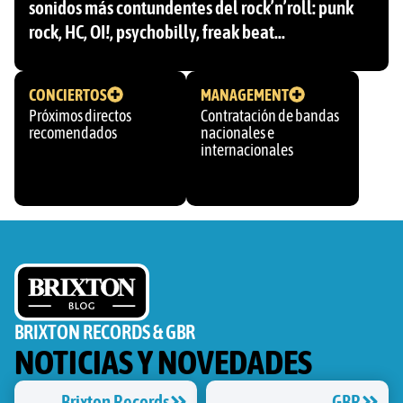
sonidos más contundentes del rock’n’roll: punk
rock, HC, OI!, psychobilly, freak beat…
CONCIERTOS
MANAGEMENT
Próximos directos
Contratación de bandas
recomendados
nacionales e
internacionales
BRIXTON RECORDS & GBR
NOTICIAS Y NOVEDADES
Brixton Records
GBR