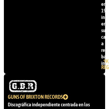
en
199
inc
ent
su
cat
a
ren
ban
SK
inte
REG
GUNS OF BRIXTON RECORDS
Discográfica independiente centrada en los