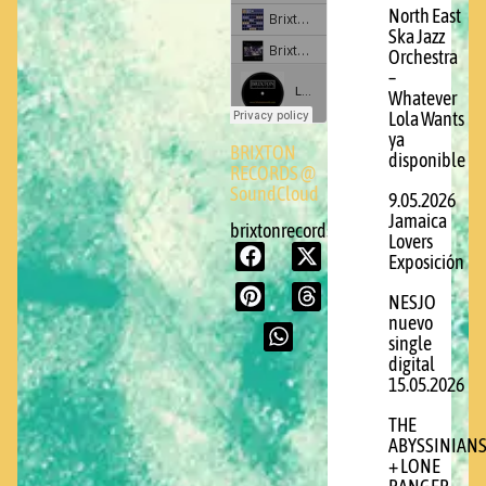
North East
Ska Jazz
Orchestra
–
Whatever
Lola Wants
ya
BRIXTON
disponible
RECORDS @
SoundCloud
9.05.2026
Jamaica
brixtonrecords.com
Lovers
Exposición
NESJO
nuevo
single
digital
15.05.2026
THE
ABYSSINIAN
+ LONE