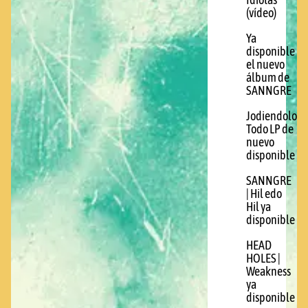
Idiotas
(vídeo)
Ya
disponible
el nuevo
álbum de
SANNGRE
Jodiendolo
Todo LP de
nuevo
disponible
SANNGRE
| Hil edo
Hil ya
disponible
HEAD
HOLES |
Weakness
ya
disponible