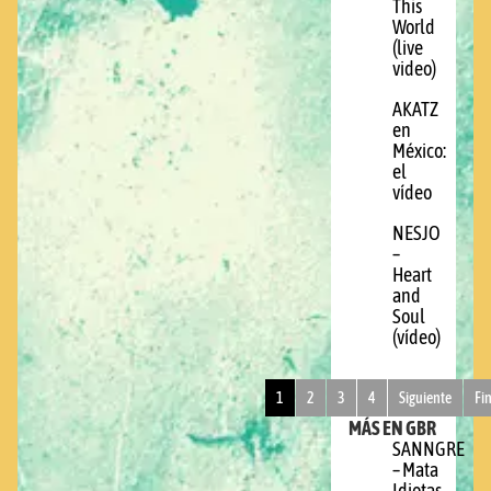
This
World
(live
video)
AKATZ
en
México:
el
vídeo
NESJO
–
Heart
and
Soul
(vídeo)
1
2
3
4
Siguiente
Fi
MÁS EN GBR
SANNGRE
– Mata