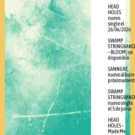
HEAD
HOLES
nuevo
single el
26/06/2026
SWAMP
STRINGBAND
– BLOOM | ya
disponible
SANNGRE
nuevo álbum
próximament
SWAMP
STRINGBAND
nuevo single
el 5 de junio
HEAD
HOLES –
Made Me