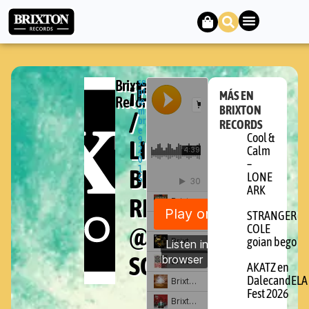
Brixton
¡ESCUCHA!
se
pt
MÁS EN
Records
ie
BRIXTON
/
m
br
RECORDS
e
Cool &
LISTEN!
9,
2
Calm
0
–
BRIXTON
1
LONE
5
ARK
RECORDS
STRANGER
@
COLE
goian bego
SOUNDCLOUD
AKATZ en
DalecandELA
Fest 2026