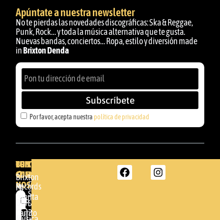
Apúntate a nuestra newsletter
No te pierdas las novedades discográficas: Ska & Reggae,
Punk, Rock… y toda la música alternativa que te gusta.
Nuevas bandas, conciertos… Ropa, estilo y diversión made
in
Brixton Denda
Subscríbete
Por favor, acepta nuestra
política de privacidad
BRIXTON
TU
CONTACTA
CUENTA
CON
BRIXTON
Brixton
NOSOTROS
DENDA -
Records
Mi
SHOP
cuenta
Por
GBR
Somera
24
Carrito
favor,
Música