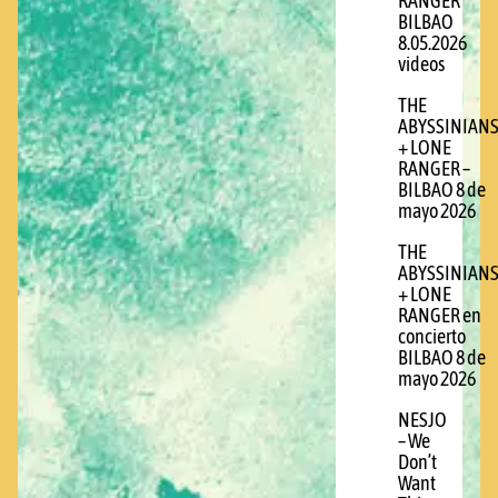
RANGER
BILBAO
8.05.2026
videos
THE
ABYSSINIAN
+ LONE
RANGER –
BILBAO 8 de
mayo 2026
THE
ABYSSINIAN
+ LONE
RANGER en
concierto
BILBAO 8 de
mayo 2026
NESJO
– We
Don’t
Want