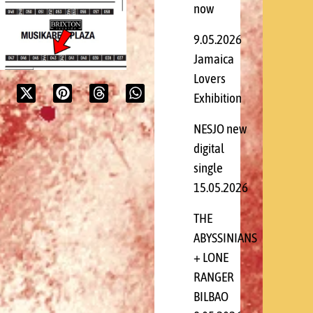
now
9.05.2026
Jamaica
Lovers
Exhibition
NESJO new
digital
single
15.05.2026
THE
ABYSSINIANS
+ LONE
RANGER
BILBAO