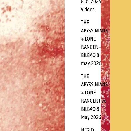
8.05.2026
videos
THE
ABYSSINIANS
+ LONE
RANGER –
BILBAO 8
may 2026
THE
ABYSSINIANS
+ LONE
RANGER live
BILBAO 8
May 2026
NESJO