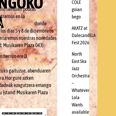
NGOKO
COLE
año también podrás
goian
A
trarnos en la
Feria del Libro y
bego
 Vasco de Durango
donde
AKATZ at
los días 5 y 8 de diciembre os
DalecandELA
ntaremos nuestras novedades
Fest 2026
d: Musikaren Plaza 043).
North
n berriro ere D
urangoko
East Ska
l Liburu eta Disko Azokan
Jazz
tuko gaituzue, abenduaren
Orchestra
8ra.Hor gure azken
–
dadeak ezagutzera emango
Whatever
u (stand: Musikaren Plaza
Lola
Wants
available